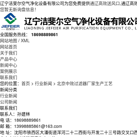
辽宁洁斐尔空气净化设备有限公司为您免费提供
通辽高效送风口
,通辽高
您暂无新询盘信息！
全国服务热线：
18698889861
网站地图
/
XML
网站首页
关于我们
产品中心
新闻中心
案例展示
联系我们
您的位置：
首页
>
行业新闻
>
北京中效过滤器厂家生产工艺
新闻分类
行业新闻
公司新闻
联系我们
联系人：孙建林
电 话：18698889861
邮 箱：13998885861@163.com
地 址：沈阳市铁西区大潘街道浑河二十二西街与开发二十三号路交叉口西