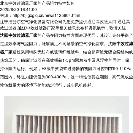
北京中效过滤器厂家的产品阻力特性如何
2025/8/20 16:41:00
来源：http://bj.gxglq.cn/news1125604.html
辽宁洁斐尔空气净化设备有限公司为您免费提供
通辽高效送风口
,通辽高
效过滤器,通辽中效过滤器厂家等相关信息发布和资讯展示，敬请关注！
沈阳中效过滤器厂家
的产品在阻力特性方面表现优异，其设计充分平衡了
过滤效率与气流阻力，能够满足不同场景的空气净化需求。
沈阳
中效过滤
器厂家
通过采用特殊无纺布或玻璃纤维滤料，结合超声波无缝合袋结构或
热熔工艺，确保过滤器在高效捕获1-5μm颗粒灰尘及悬浮物的同时，保
持低阻力运行。例如，F8级中效袋式过滤器的初阻力可控制在90-110Pa
范围内，终阻力建议值为300-400Pa，这一特性使其在潮湿、高气流或尘
埃负载量大的环境下仍能稳定运行，减少风机能耗。