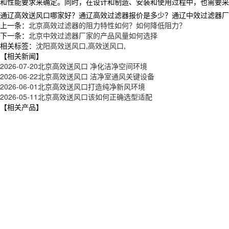
和性能要求来确定。同时，在设计和制造、安装和使用过程中，也需要采
通辽高效送风口哪家好？通辽高效过滤器报价是多少？通辽中效过滤器厂家质
上一条：
北京高效过滤器的阻力特性如何？如何降低阻力？
下一条：
北京中效过滤器厂家的产品风量如何选择
相关标签：
沈阳高效送风口
,
高效送风口
,
【相关新闻】
2026-07-20
北京高效送风口 净化洁净空间环境
2026-06-22
北京高效送风口 洁净室通风关键设备
2026-06-01
北京高效送风口打造纯净新风环境
2026-05-11
北京高效送风口该如何正确选型适配
【相关产品】