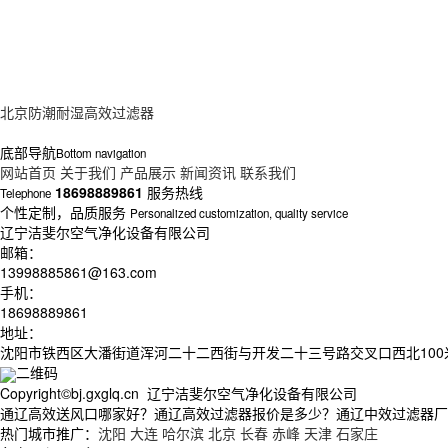
北京防潮耐湿高效过滤器
底部导航
Bottom navigation
网站首页
关于我们
产品展示
新闻资讯
联系我们
18698889861
服务热线
Telephone
个性定制，品质服务
Personalized customization, quality service
辽宁洁斐尔空气净化设备有限公司
邮箱：
13998885861@163.com
手机：
18698889861
地址：
沈阳市铁西区大潘街道浑河二十二西街与开发二十三号路交叉口西北100
二维码
Copyright©bj.gxglq.cn 辽宁洁斐尔空气净化设备有限公司
通辽高效送风口哪家好？通辽高效过滤器报价是多少？通辽中效过滤器厂家质
热门城市推广：
沈阳
大连
哈尔滨
北京
长春
赤峰
天津
石家庄