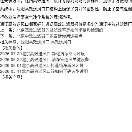
在安装方面，沈阳高效送风口设计考虑到现场的多样性，提供了方便的顶
系统中，沈阳高效送风口在结构上确保了良好的密封性，防止了空气泄漏
行各业洁净室空气净化系统的理想选择。
通辽高效送风口哪家好？通辽高效过滤器报价是多少？通辽中效过滤器厂家质
上一条：
北京高效过滤器的过滤效率是如何衡量和检测的
下一条：
北京中效过滤器厂家告诉你用途要点
相关标签：
沈阳高效送风口
,
高效送风口
,
【相关新闻】
2026-07-20
北京高效送风口 净化洁净空间环境
2026-06-22
北京高效送风口 洁净室通风关键设备
2026-06-01
北京高效送风口打造纯净新风环境
2026-05-11
北京高效送风口该如何正确选型适配
【相关产品】