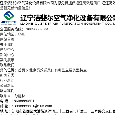
辽宁洁斐尔空气净化设备有限公司为您免费提供
通辽高效送风口
,通辽高
您暂无新询盘信息！
全国服务热线：
18698889861
网站地图
/
XML
网站首页
关于我们
产品中心
新闻中心
案例展示
联系我们
您的位置：
首页
>
北京高效送风口有哪些主要类型特点
新闻分类
行业新闻
公司新闻
联系我们
联系人：孙建林
电 话：18698889861
邮 箱：13998885861@163.com
地 址：沈阳市铁西区大潘街道浑河二十二西街与开发二十三号路交叉口西